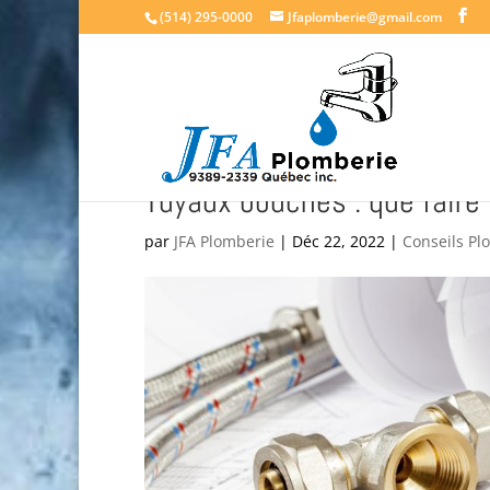
(514) 295-0000
Jfaplomberie@gmail.com
Tuyaux bouchés : que faire
par
JFA Plomberie
|
Déc 22, 2022
|
Conseils Pl