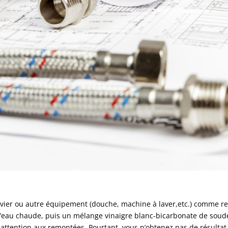
vier ou autre équipement (douche, machine à laver,etc.) comme re
 l’eau chaude, puis un mélange vinaigre blanc-bicarbonate de soud
 attention aux remontées. Pourtant, vous n’obtenez pas de résultat