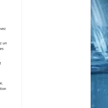
avez
ez un
les
t
e,
tion