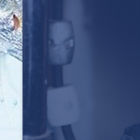
C
DEMAN

TÉLÉPHONEZ-NOUS