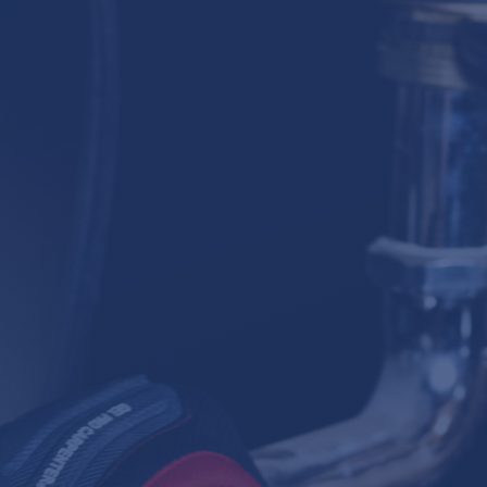
ONTA
DE DE RENDEZ-VOUS OU D
DE SOUMISSION
514-503-9318

ÉCRIVEZ-NOUS