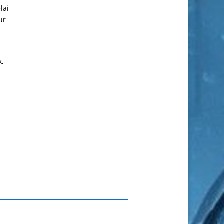
lai
ur
n
x,