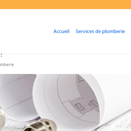
Accueil
Services de plomberie
 ?
omberie